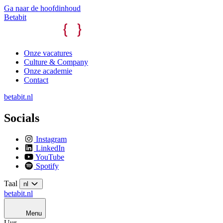
Ga naar de hoofdinhoud
Betabit
Onze vacatures
Culture & Company
Onze academie
Contact
betabit.nl
Socials
Instagram
LinkedIn
YouTube
Spotify
Taal
nl
betabit.nl
Menu
Uur