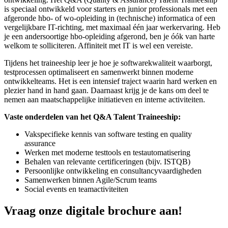
is speciaal ontwikkeld voor starters en junior professionals met een
afgeronde hbo- of wo-opleiding in (technische) informatica of een
vergelijkbare IT-richting, met maximaal één jaar werkervaring. Heb
je een andersoortige hbo-opleiding afgerond, ben je óók van harte
welkom te solliciteren. Affiniteit met IT is wel een vereiste.
Tijdens het traineeship leer je hoe je softwarekwaliteit waarborgt,
testprocessen optimaliseert en samenwerkt binnen moderne
ontwikkelteams. Het is een intensief traject waarin hard werken en
plezier hand in hand gaan. Daarnaast krijg je de kans om deel te
nemen aan maatschappelijke initiatieven en interne activiteiten.
Vaste onderdelen van het Q&A Talent Traineeship:
Vakspecifieke kennis van software testing en quality
assurance
Werken met moderne testtools en testautomatisering
Behalen van relevante certificeringen (bijv. ISTQB)
Persoonlijke ontwikkeling en consultancyvaardigheden
Samenwerken binnen Agile/Scrum teams
Social events en teamactiviteiten
Vraag onze digitale brochure aan!