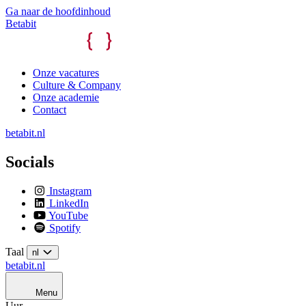
Ga naar de hoofdinhoud
Betabit
Onze vacatures
Culture & Company
Onze academie
Contact
betabit.nl
Socials
Instagram
LinkedIn
YouTube
Spotify
Taal
nl
betabit.nl
Menu
Uur